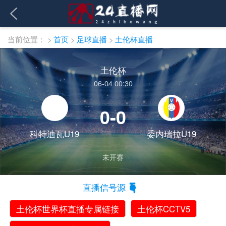
当前位置：
>
首页
>
足球直播
>
土伦杯直播
土伦杯
06-04 00:30
0-0
科特迪瓦U19
委内瑞拉U19
未开赛
直播信号源
土伦杯世界杯直播专属链接
土伦杯CCTV5