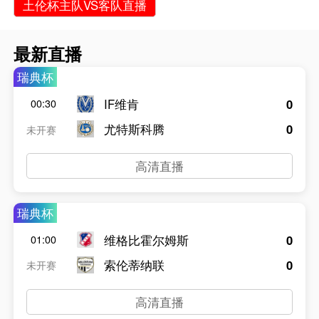
土伦杯主队VS客队直播
最新直播
瑞典杯
IF维肯
0
00:30
尤特斯科腾
0
未开赛
高清直播
瑞典杯
维格比霍尔姆斯
0
01:00
索伦蒂纳联
0
未开赛
高清直播