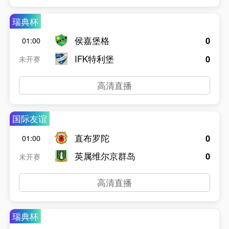
瑞典杯
侯嘉堡格
0
01:00
IFK特利堡
0
未开赛
高清直播
国际友谊
直布罗陀
0
01:00
英属维尔京群岛
0
未开赛
高清直播
瑞典杯