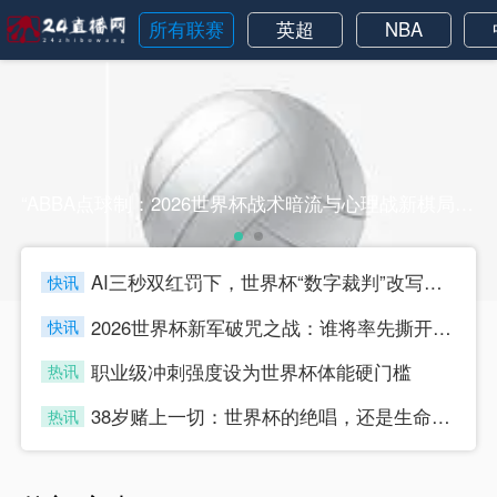
所有联赛
英超
NBA
“ABBA点球制：2026世界杯战术暗流与心理战新棋局”“ABBA点球制：2026世界杯战术暗流与心理战新棋局”
AI三秒双红罚下，世界杯“数字裁判”改写比赛规则
快讯
four
2026世界杯新军破咒之战：谁将率先撕开“首胜零蛋”的魔咒？
快讯
four
职业级冲刺强度设为世界杯体能硬门槛
热讯
four
38岁赌上一切：世界杯的绝唱，还是生命的最后冲刺？
热讯
four