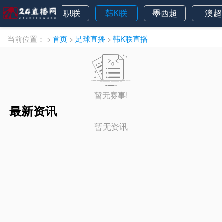
中超
日职联
韩K联
墨西超
澳超
当前位置：
>
首页
>
足球直播
>
韩K联直播
暂无赛事!
最新资讯
暂无资讯