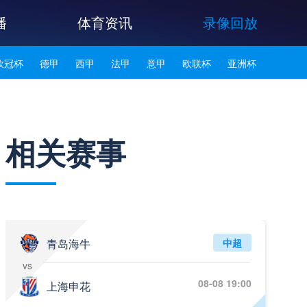
播
体育资讯
录像回放
欧冠杯
德甲
西甲
法甲
意甲
欧联杯
亚洲杯
韩K联
相关赛事
青岛海牛
中超
vs
08-08 19:00
上海申花