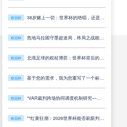
38岁赌上一切：世界杯的绝唱，还是生命的最后冲刺？
欧冠杯
浙江队
中超
vs
08-08 19:35
危地马拉困守墨超迷局，终局之战能否破晓重生？
武汉三镇
欧冠杯
高清直播
北境足球的权杖博弈：世界杯背后的北美棋局
欧冠杯
基于您的需求，我为您重写了一个标题：<br /> <br /> **“2026世界杯多语裁判协同系统：技术兼容性与实时运行效能评估”**
欧冠杯
大连英博
中超
vs
08-08 19:35
辽宁铁人
“VAR裁判跨场协同调度机制研究——以2026年美加墨世界杯赛事为例”
欧冠杯
高清直播
**红黄狂潮：2026世界杯能否刷新判罚历史极值？**
欧冠杯