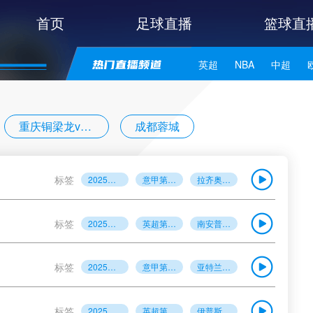
首页
足球直播
篮球直
英超
NBA
中超
世亚预
中甲
日职联
重庆铜梁龙vs河南
成都蓉城
2025年5月18日
辛纳vs鲁德
标签
2025年5月26日
意甲第38轮
拉齐奥vs莱切
第36轮
标签
2025年5月26日
英超第38轮
南安普顿vs阿森纳
标签
2025年5月26日
意甲第38轮
亚特兰大VS帕尔马
标签
2025年5月26日
英超第38轮
伊普斯维奇vs西汉姆联