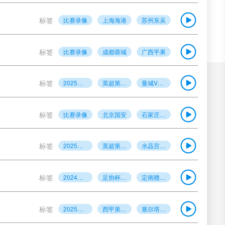
标签
比赛录像
上海海港
苏州东吴
标签
比赛录像
成都蓉城
广西平果
标签
2025年5月21日
英超第37轮
曼城VS伯恩茅斯
标签
比赛录像
北京国安
石家庄功夫
标签
2025年5月21日
英超第37轮
水晶宫VS狼队
标签
2024年5月21日
足协杯第3轮
定南赣联vs云南玉昆
标签
2025年5月19日
西甲第37轮
塞尔塔vs巴列卡诺