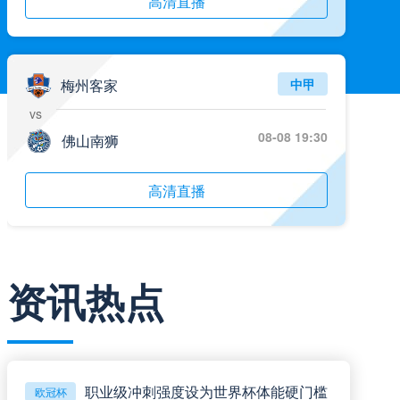
高清直播
梅州客家
中甲
vs
08-08 19:30
佛山南狮
高清直播
南京城市
中甲
资讯热点
vs
08-08 19:30
南通支云
高清直播
职业级冲刺强度设为世界杯体能硬门槛
欧冠杯