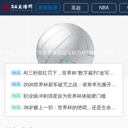
所有联赛
英超
NBA
48队106战：扩军首秀重塑足坛权力格局48队106战：扩军首秀重塑足坛权力格局
AI三秒双红罚下，世界杯“数字裁判”改写比赛规则
快讯
four
2026世界杯新军破咒之战：谁将率先撕开“首胜零蛋”的魔咒？
快讯
four
职业级冲刺强度设为世界杯体能硬门槛
热讯
four
38岁赌上一切：世界杯的绝唱，还是生命的最后冲刺？
热讯
four