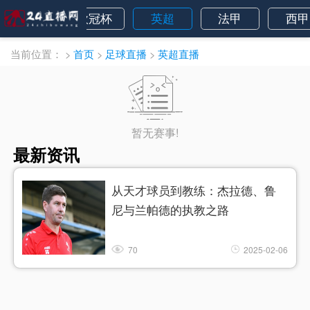
美职业
欧冠杯
英超
法甲
西甲
当前位置：
>
首页
>
足球直播
>
英超直播
暂无赛事!
最新资讯
从天才球员到教练：杰拉德、鲁
尼与兰帕德的执教之路
70
2025-02-06