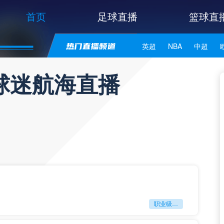
首页
足球直播
篮球直
英超
NBA
中超
世亚预
中甲
日职联
球迷航海直播
职业级冲刺强度设为世界杯体能硬门槛