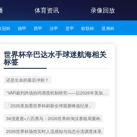
播
体育资讯
录像回放
欧冠杯
德甲
西甲
法甲
意甲
欧联杯
亚洲杯
韩K联
世界杯辛巴达水手球迷航海相关
标签
还是生命的最后冲刺？
“VAR裁判跨场协同调度机制研究——以2026年美加墨世界杯赛事为例”
「2026美加墨世界杯刷新全球观赛峰值纪录」
36强逐鹿+八匹黑马：2026世界杯淘汰赛格局重构
2026世界杯场馆实时人流感知与动态分流调度体系