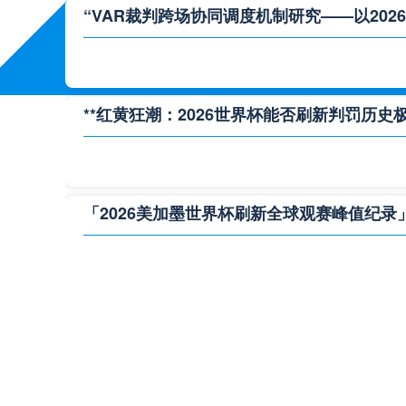
“VAR裁判跨场协同调度机制研究——以202
**红黄狂潮：2026世界杯能否刷新判罚历史极
「2026美加墨世界杯刷新全球观赛峰值纪录
**极限逆转：2026世界杯生死局全景复盘**