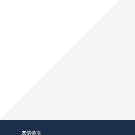
2026世界杯南美区：6张门票，10支劲旅的
巴尔韦德：乌拉圭挺进2026世界杯的中场核
2026世界杯：凯恩扛旗，英格兰锋线新核浮
友情链接