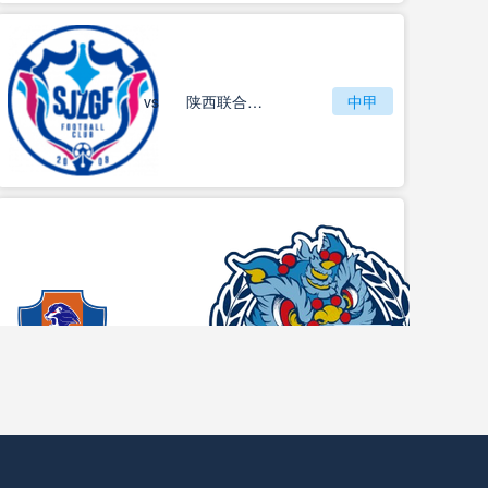
vs
石家庄功夫
陕西联合月亮泊队
中甲
梅州客家
vs
中甲
佛山