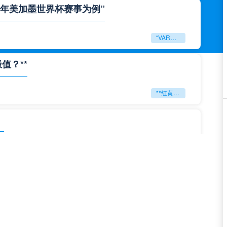
6年美加墨世界杯赛事为例”
“VAR裁判跨场协同调度机制研究——以2026年美加墨世界杯赛事为例”
值？**
**红黄狂潮：2026世界杯能否刷新判罚历史极值？**
」
「2026美加墨世界杯刷新全球观赛峰值纪录」
**极限逆转：2026世界杯生死局全景复盘**