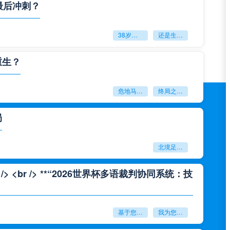
最后冲刺？
38岁赌上一切：世界杯的绝唱
还是生命的最后冲刺？
重生？
危地马拉困守墨超迷局
终局之战能否破晓重生？
局
北境足球的权杖博弈：世界杯背后的北美棋局
<br /> **“2026世界杯多语裁判协同系统：技
基于您的需求
我为您重写了一个标题：<br /> <br /> **“2026世界杯多语裁判协同系统：技术兼容性与实时运行效能评估”**