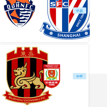
vs
青岛海牛
中超
上海
vs
苏州东吴
长春亚泰
中甲