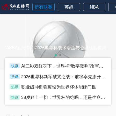
所有联赛
英超
NBA
“ABBA点球制：2026世界杯战术暗流与心理战新棋局”“ABBA点球制：2026世界杯战术暗流与心理战新棋局”
AI三秒双红罚下，世界杯“数字裁判”改写比赛规则
快讯
four
2026世界杯新军破咒之战：谁将率先撕开“首胜零蛋”的魔咒？
快讯
four
职业级冲刺强度设为世界杯体能硬门槛
热讯
four
38岁赌上一切：世界杯的绝唱，还是生命的最后冲刺？
热讯
four