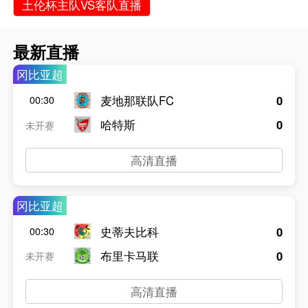
土伦杯主队VS客队直播
最新直播
冈比亚超
麦地那联队FC
0
00:30
哈特斯
0
未开赛
高清直播
冈比亚超
史蒂夫比科
0
00:30
布里卡马联
0
未开赛
高清直播