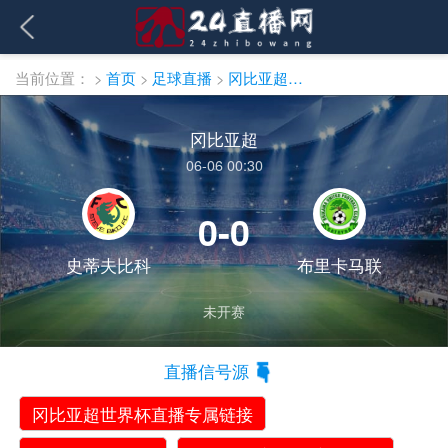
当前位置：
>
首页
>
足球直播
>
冈比亚超直播
冈比亚超
06-06 00:30
0-0
史蒂夫比科
布里卡马联
未开赛
直播信号源
冈比亚超世界杯直播专属链接