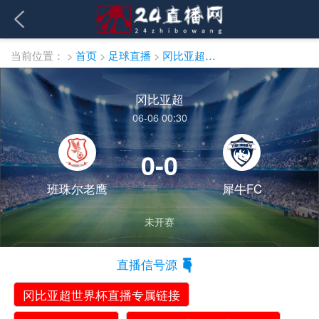
当前位置：
>
首页
>
足球直播
>
冈比亚超直播
冈比亚超
06-06 00:30
0-0
班珠尔老鹰
犀牛FC
未开赛
直播信号源
冈比亚超世界杯直播专属链接