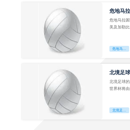
危地马
危地马拉困
美及加勒比
故事。而危
危地马拉困守墨超迷局
北境足
北境足球的
世界杯将由
前，久久不
北境足球的权杖博弈：世界杯背后的北美棋局