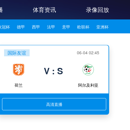
播
体育资讯
录像回放
欧冠杯
德甲
西甲
法甲
意甲
欧联杯
亚洲杯
韩K联
国际友谊
06-04 02:45
V : S
荷兰
阿尔及利亚
高清直播