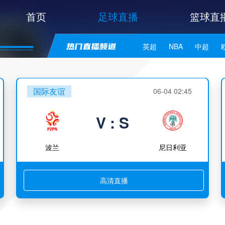
首页
足球直播
篮球直
英超
NBA
中超
世亚预
中甲
日职联
国际友谊
06-04 02:45
V : S
波兰
尼日利亚
高清直播