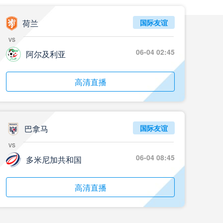
05月24日 重庆铜梁龙vs河南 全场录像回放
标签
2024年5月21日
足协杯第3轮
荷兰
国际友谊
vs
05月23日 苏州东吴vs上海海港 全场录像
06-04 02:45
阿尔及利亚
标签
比赛录像
上海海港
05月23日 广西平果vs成都蓉城 全场录像
高清直播
标签
比赛录像
成都蓉城
05月23日 曼城vs伯恩茅斯 全场录像回放
巴拿马
国际友谊
标签
2025年5月21日
英超第37轮
vs
05月22日 石家庄功夫vs北京国安 全场录像
06-04 08:45
多米尼加共和国
标签
比赛录像
北京国安
高清直播
05月22日 水晶宫vs狼队 全场录像回放
标签
2025年5月21日
英超第37轮