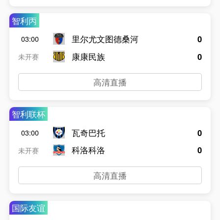
智利丙
里尔尤文图德桑河
0
03:00
康康民族
0
未开赛
高清直播
智利联杯
瓦奇巴托
0
03:00
科洛科洛
0
未开赛
高清直播
国际友谊