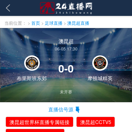
当前位置：
>
首页
>
足球直播
>
澳昆超直播
澳昆超
06-05 17:30
0-0
布里斯班东郊
摩顿城精英
未开赛
直播信号源
澳昆超世界杯直播专属链接
澳昆超CCTV5