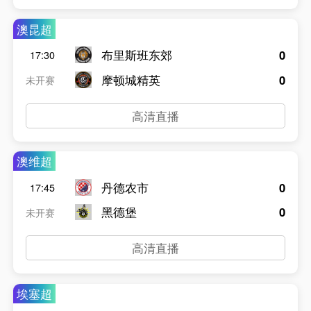
澳昆超
布里斯班东郊
0
17:30
摩顿城精英
0
未开赛
高清直播
澳维超
丹德农市
0
17:45
黑德堡
0
未开赛
高清直播
埃塞超