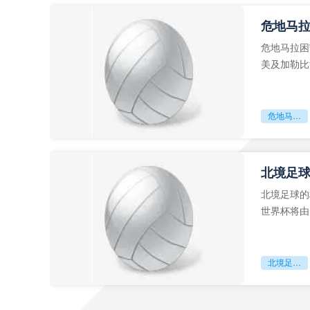
危地马
危地马拉困
美及加勒比
故事。而危
危地马拉困守墨超迷局
北境足
北境足球的
世界杯将由
前，久久不
北境足球的权杖博弈：世界杯背后的北美棋局