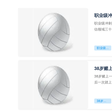
职业级
职业级冲刺
估领域三十
足球运动从“
职业级冲刺强度设为世界杯体能硬门槛
38岁赌
38岁赌上
后一次踏上
字，这是一
38岁赌上一切：世界杯的绝唱