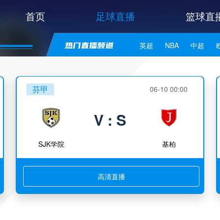
首页
足球直播
篮球直
英超
NBA
中超
世亚预
中甲
日职联
芬甲
06-10 00:00
V : S
SJK学院
基柏
高清直播