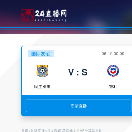
国际友谊
06-10 00:00
V : S
民主刚果
智利
高清直播
>
>
首页
足球直播
世女欧预 马耳他女足VS土耳其女足