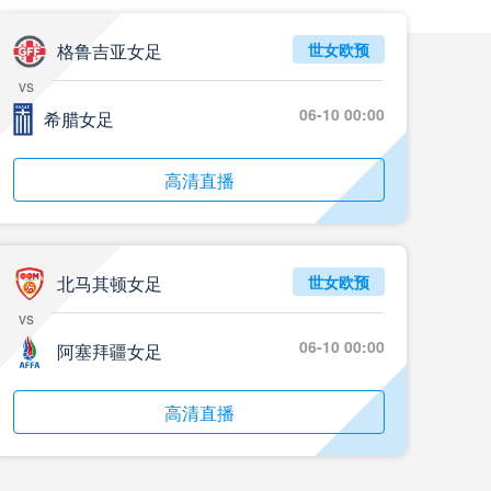
05月24日 重庆铜梁龙vs河南 全场录像回放
标签
2024年5月21日
足协杯第3轮
格鲁吉亚女足
世女欧预
vs
05月23日 苏州东吴vs上海海港 全场录像
06-10 00:00
希腊女足
标签
比赛录像
上海海港
05月23日 广西平果vs成都蓉城 全场录像
高清直播
标签
比赛录像
成都蓉城
05月23日 曼城vs伯恩茅斯 全场录像回放
北马其顿女足
世女欧预
标签
2025年5月21日
英超第37轮
vs
05月22日 石家庄功夫vs北京国安 全场录像
06-10 00:00
阿塞拜疆女足
标签
比赛录像
北京国安
高清直播
05月22日 水晶宫vs狼队 全场录像回放
标签
2025年5月21日
英超第37轮