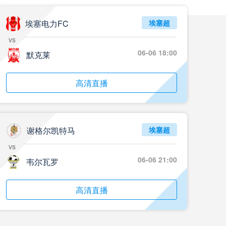
05月24日 重庆铜梁龙vs河南 全场录像回放
标签
2024年5月21日
足协杯第3轮
埃塞电力FC
埃塞超
vs
05月23日 苏州东吴vs上海海港 全场录像
06-06 18:00
默克莱
标签
比赛录像
上海海港
05月23日 广西平果vs成都蓉城 全场录像
高清直播
标签
比赛录像
成都蓉城
05月23日 曼城vs伯恩茅斯 全场录像回放
谢格尔凯特马
埃塞超
标签
2025年5月21日
英超第37轮
vs
05月22日 石家庄功夫vs北京国安 全场录像
06-06 21:00
韦尔瓦罗
标签
比赛录像
北京国安
高清直播
05月22日 水晶宫vs狼队 全场录像回放
标签
2025年5月21日
英超第37轮