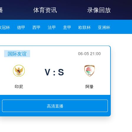
播
体育资讯
录像回放
欧冠杯
德甲
西甲
法甲
意甲
欧联杯
亚洲杯
韩K联
国际友谊
06-05 21:00
V : S
印尼
阿曼
高清直播