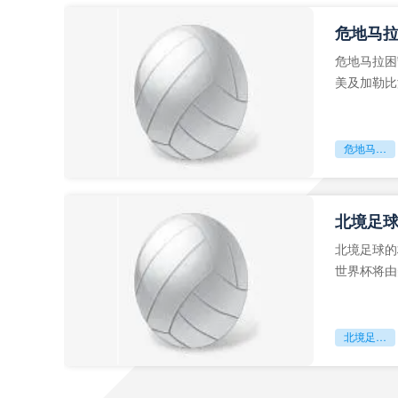
危地马
危地马拉困
美及加勒比
故事。而危
危地马拉困守墨超迷局
北境足
北境足球的
世界杯将由
前，久久不
北境足球的权杖博弈：世界杯背后的北美棋局