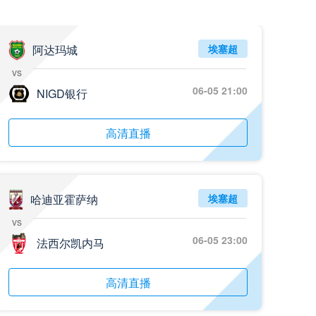
05月26日 阿拉维斯vs奥萨苏纳 全场录像回放
标签
2025年5月25日
西甲第38轮
阿达玛城
埃塞超
vs
05月25日 亚女冠杯决赛 墨尔本城女足vs武汉车谷江大女足 全场录像回放
06-05 21:00
标签
NIGD银行
2025年5月24日
亚女冠杯决赛
05月25日 欧联杯决赛 热刺vs曼联 全场录像回放
高清直播
标签
2025年5月22日
欧联杯决赛
05月25日 全国游泳冠军赛女子50米蝶泳决赛 余依婷 全场录像回放
标签
2025年5月23日
全国游泳冠军赛女子50米蝶泳决赛
哈迪亚霍萨纳
埃塞超
vs
05月24日 青岛红狮vs山东泰山 全场录像回放
06-05 23:00
法西尔凯内马
标签
2024年5月21日
足协杯第3轮
05月24日 石家庄功夫vs北京国安 全场录像回放
高清直播
标签
2024年5月21日
足协杯第3轮