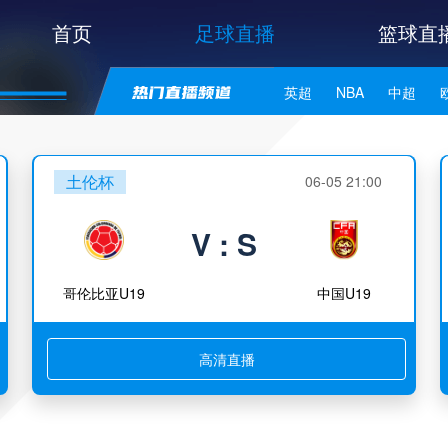
首页
足球直播
篮球直
英超
NBA
中超
世亚预
中甲
日职联
土伦杯
06-05 21:00
V : S
哥伦比亚U19
中国U19
高清直播