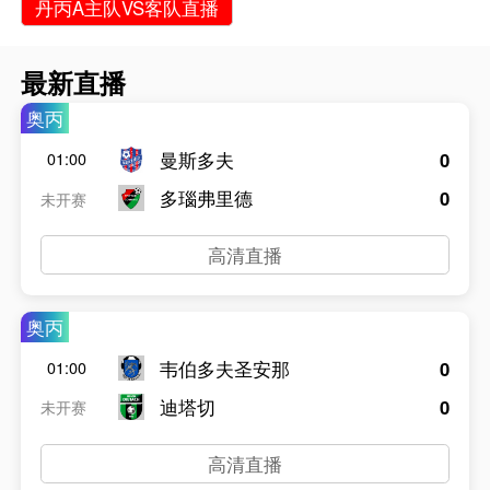
丹丙A主队VS客队直播
最新直播
奥丙
曼斯多夫
0
01:00
多瑙弗里德
0
未开赛
高清直播
奥丙
韦伯多夫圣安那
0
01:00
迪塔切
0
未开赛
高清直播