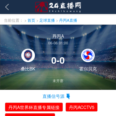
当前位置：
>
首页
>
足球直播
>
丹丙A直播
丹丙A
06-06 01:00
0-0
桑比BK
霍尔贝克
未开赛
直播信号源
丹丙A世界杯直播专属链接
丹丙ACCTV5