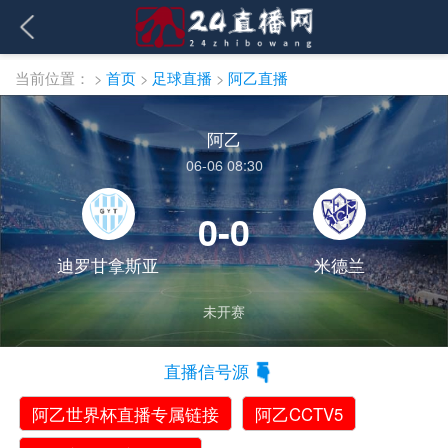
当前位置：
>
首页
>
足球直播
>
阿乙直播
阿乙
06-06 08:30
0-0
迪罗甘拿斯亚
米德兰
未开赛
直播信号源
阿乙世界杯直播专属链接
阿乙CCTV5