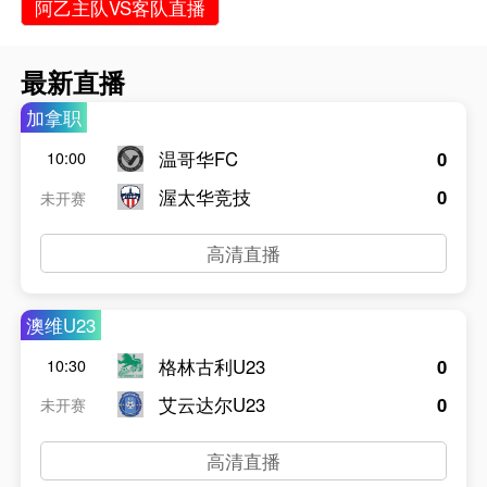
阿乙主队VS客队直播
最新直播
加拿职
温哥华FC
0
10:00
渥太华竞技
0
未开赛
高清直播
澳维U23
格林古利U23
0
10:30
艾云达尔U23
0
未开赛
高清直播